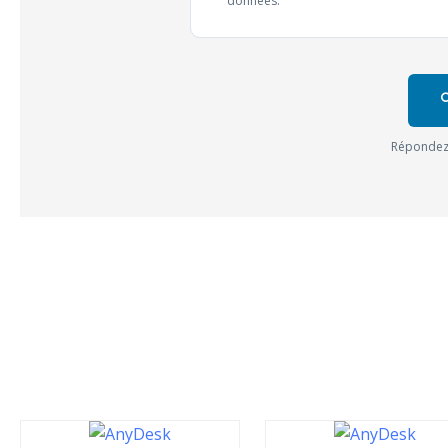
données.

Répondez