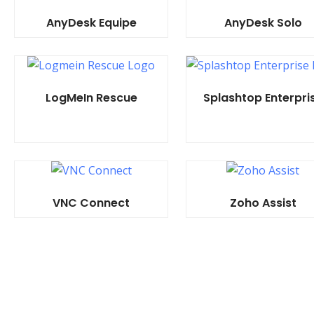
AnyDesk Equipe
AnyDesk Solo
LogMeIn Rescue
Splashtop Enterpri
VNC Connect
Zoho Assist