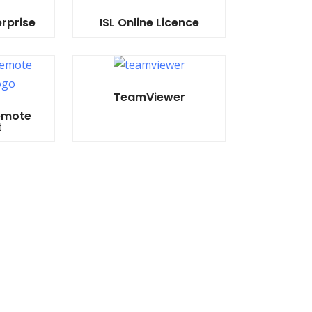
erprise
ISL Online Licence
TeamViewer
emote
t