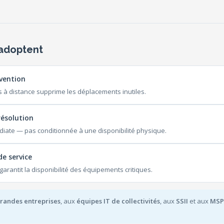
'adoptent
rvention
ets à distance supprime les déplacements inutiles.
résolution
diate — pas conditionnée à une disponibilité physique.
de service
arantit la disponibilité des équipements critiques.
grandes entreprises
, aux
équipes IT de collectivités
, aux
SSII
et aux
MSP